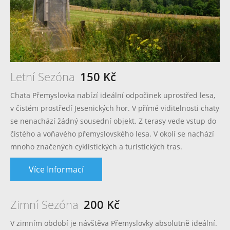
Letní Sezóna
150 Kč
Chata Přemyslovka nabízí ideální odpočinek uprostřed lesa,
v čistém prostředí Jesenických hor. V přímé viditelnosti chaty
se nenachází žádný sousední objekt. Z terasy vede vstup do
čistého a voňavého přemyslovského lesa. V okolí se nachází
mnoho značených cyklistických a turistických tras.
Více Informací
Zimní Sezóna
200 Kč
V zimním období je návštěva Přemyslovky absolutně ideální.